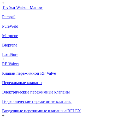
+
Трубки Watson-Marlow
Pumpsil
PureWeld
Marprene
Bioprene
LoadSure
+
RF Valves
Клапан пережимной RF Valve
Пережимные клапаны
Электрические пережимные клапаны
Гидравлические пережимные клапаны
Воздушные пережимные клапаны aiRFLEX
+