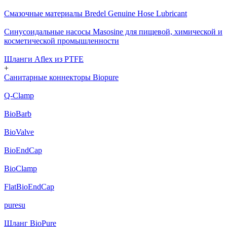
Смазочные материалы Bredel Genuine Hose Lubricant
Cинусоидальные насосы Masosine для пищевой, химической и
косметической промышленности
Шланги Aflex из PTFE
+
Санитарные коннекторы Biopure
Q-Clamp
BioBarb
BioValve
BioEndCap
BioClamp
FlatBioEndCap
puresu
Шланг BioPure