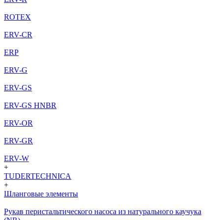
ROTEX
ERV-CR
ERP
ERV-G
ERV-GS
ERV-GS HNBR
ERV-OR
ERV-GR
ERV-W
+
TUDERTECHNICA
+
Шланговые элементы
Рукав перистальтического насоса из натурального каучука