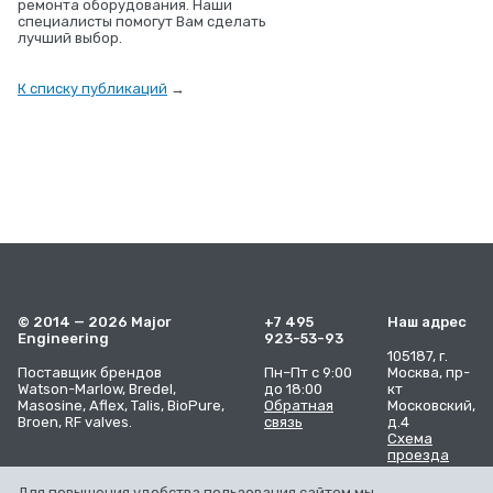
ремонта оборудования. Наши
специалисты помогут Вам сделать
лучший выбор.
К списку публикаций
→
© 2014 — 2026 Major
+7 495
Наш адрес
Engineering
923-53-93
105187, г.
Поставщик брендов
Пн–Пт с 9:00
Москва, пр-
Watson-Marlow, Bredel,
до 18:00
кт
Masosine, Aflex, Talis, BioPure,
Обратная
Московский,
Broen, RF valves.
связь
д.4
Схема
проезда
Для повышения удобства пользования сайтом мы