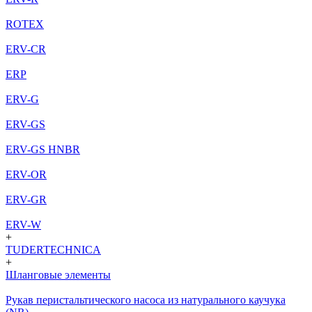
ROTEX
ERV-CR
ERP
ERV-G
ERV-GS
ERV-GS HNBR
ERV-OR
ERV-GR
ERV-W
+
TUDERTECHNICA
+
Шланговые элементы
Рукав перистальтического насоса из натурального каучука