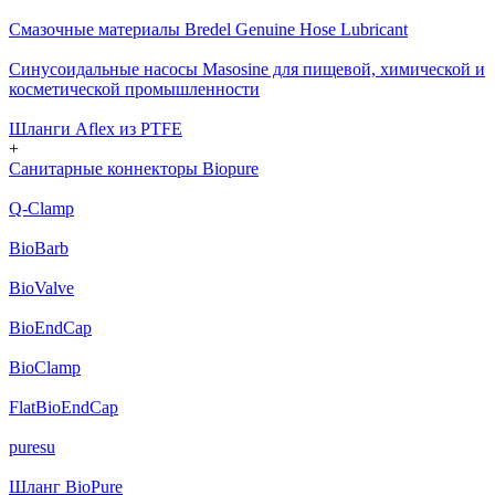
Смазочные материалы Bredel Genuine Hose Lubricant
Cинусоидальные насосы Masosine для пищевой, химической и
косметической промышленности
Шланги Aflex из PTFE
+
Санитарные коннекторы Biopure
Q-Clamp
BioBarb
BioValve
BioEndCap
BioClamp
FlatBioEndCap
puresu
Шланг BioPure