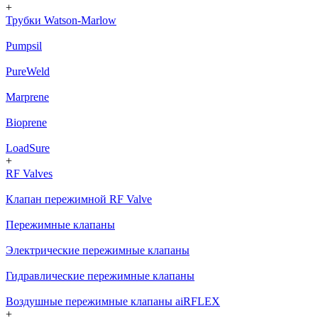
+
Трубки Watson-Marlow
Pumpsil
PureWeld
Marprene
Bioprene
LoadSure
+
RF Valves
Клапан пережимной RF Valve
Пережимные клапаны
Электрические пережимные клапаны
Гидравлические пережимные клапаны
Воздушные пережимные клапаны aiRFLEX
+