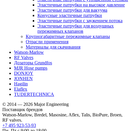
Эластичные патрубки на высокое давление
Эластичные патрубки для вакуума
Конусные эластичные патрубки
Эластичные патрубки с заужением потока
Эластичные патрубки для воздушных
пережимных клапанов
Крупногабаритные пережимные клапаны
Отрасли применения
Материалы для скачивания
Watson-Marlow
RF Valves
Дозаторы Grundfos
MJR Hose pumps
DONJOY
JONHEN
Hagilin
Elaflex
TUDERTECHNICA
© 2014 — 2026 Major Engineering
Поставщик брендов
Watson-Marlow, Bredel, Masosine, Aflex, Talis, BioPure, Broen,
RF valves.
+7 495 923-53-93
Пн–Пт с 9:00 до 18:00