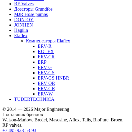
RF Valves
Дозаторы Grundfos
MJR Hose pumps
DONJOY
JONHEN
Hagilin
Elaflex
Компенсаторы Elaflex
ERV-R
ROTEX
ERV-CR
ERP
ERV-G
ERV-GS
ERV-GS HNBR
ERV-OR
ERV-GR
ERV-W
TUDERTECHNICA
© 2014 — 2026 Major Engineering
Поставщик брендов
Watson-Marlow, Bredel, Masosine, Aflex, Talis, BioPure, Broen,
RF valves.
+7 495 923-53-93