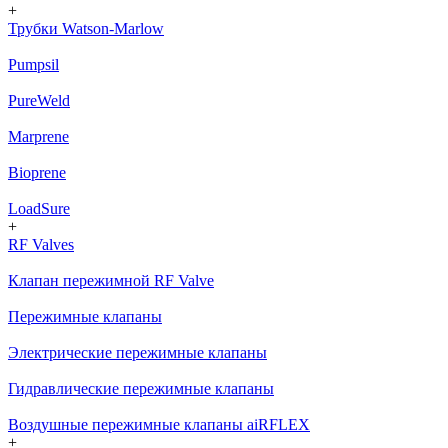
+
Трубки Watson-Marlow
Pumpsil
PureWeld
Marprene
Bioprene
LoadSure
+
RF Valves
Клапан пережимной RF Valve
Пережимные клапаны
Электрические пережимные клапаны
Гидравлические пережимные клапаны
Воздушные пережимные клапаны aiRFLEX
+