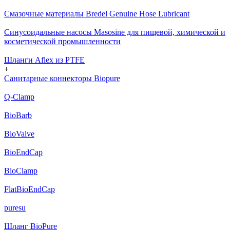
Смазочные материалы Bredel Genuine Hose Lubricant
Cинусоидальные насосы Masosine для пищевой, химической и
косметической промышленности
Шланги Aflex из PTFE
+
Санитарные коннекторы Biopure
Q-Clamp
BioBarb
BioValve
BioEndCap
BioClamp
FlatBioEndCap
puresu
Шланг BioPure